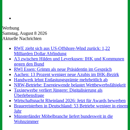
Suchen
nach
Werbung
Samstag, August 8 2026
Aktuelle Nachrichten
RWE zieht sich aus US-Offshore-Wind zurück: 1,22
Milliarden Dollar Abfindung
A3 zwischen Hilden und Leverkusen: IHK und Kommunen
gegen den Bund
RWI Essen: Grimm als neue Präsidentin im Gespräch
Aachen: 13 Prozent weniger neue Azubis im IHK-Bezirk
Handwerk lehnt Entlastungsprämie mehrheitlich ab
NRW-Betriebe: Energiewende belastet Wettbewerbsfähigkeit
Taxigewerbe verliert Jüngere: Digitalisierung als
Überlebensfrage
Wirtschaftsnacht Rheinland 2026: Jetzt für Awards bewerben
Brauereisterben in Deutschland: 53 Betriebe weniger in einem
Jahr
Münsterländer Möbelbranche liefert bundesweit in die
Wohnzimmer