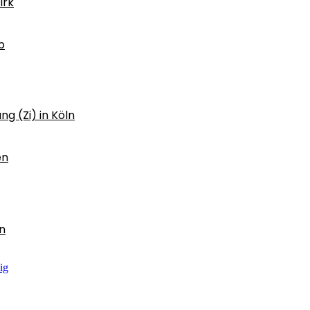
irk
b
ng (Zi) in Köln
en
n
ig