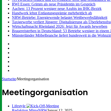
RWI Essen: Grimm als neue Präsidentin im Gespräch
Aachen: 13 Prozent weniger neue Azubis im IHK-Bezirk
Handwerk lehnt Entlastungsprämie mehrheitlich ab
NRW-Betriebe: Energiewende belastet Wettbewerbsfähigkeit
Taxigewerbe verliert Jüngere: Digitalisierung als Überlebensfr
Wirtschaftsnacht Rheinland 2026: Jetzt für Awards bewerben
Brauereisterben in Deutschland: 53 Betriebe weniger in einem 
Münsterländer Möbelbranche liefert bundesweit in die Wohnz
Facebook
X
YouTube
Instagram
Anmelden
Zufälliger
Artikel
Sidebar
Startseite
/
Meetingorganisation
Meetingorganisation
Lifestyle
Redaktion MimaNRW
Januar 12, 2025