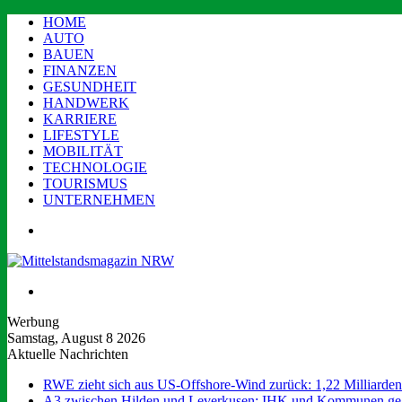
HOME
AUTO
BAUEN
FINANZEN
GESUNDHEIT
HANDWERK
KARRIERE
LIFESTYLE
MOBILITÄT
TECHNOLOGIE
TOURISMUS
UNTERNEHMEN
Menü
Suchen
nach
Werbung
Samstag, August 8 2026
Aktuelle Nachrichten
RWE zieht sich aus US-Offshore-Wind zurück: 1,22 Milliarde
A3 zwischen Hilden und Leverkusen: IHK und Kommunen ge