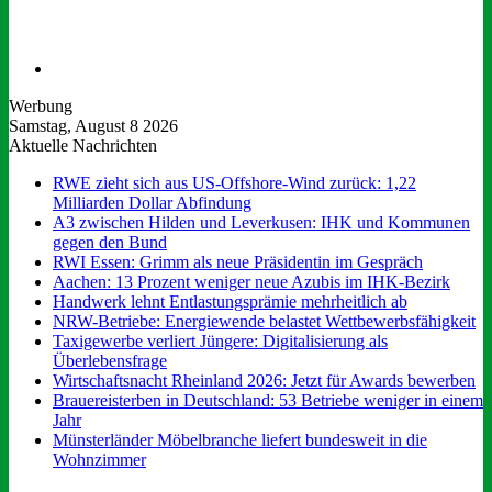
Suchen
nach
Werbung
Samstag, August 8 2026
Aktuelle Nachrichten
RWE zieht sich aus US-Offshore-Wind zurück: 1,22
Milliarden Dollar Abfindung
A3 zwischen Hilden und Leverkusen: IHK und Kommunen
gegen den Bund
RWI Essen: Grimm als neue Präsidentin im Gespräch
Aachen: 13 Prozent weniger neue Azubis im IHK-Bezirk
Handwerk lehnt Entlastungsprämie mehrheitlich ab
NRW-Betriebe: Energiewende belastet Wettbewerbsfähigkeit
Taxigewerbe verliert Jüngere: Digitalisierung als
Überlebensfrage
Wirtschaftsnacht Rheinland 2026: Jetzt für Awards bewerben
Brauereisterben in Deutschland: 53 Betriebe weniger in einem
Jahr
Münsterländer Möbelbranche liefert bundesweit in die
Wohnzimmer