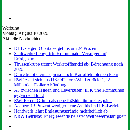
Suchen
nach
Werbung
Montag, August 10 2026
Aktuelle Nachrichten
DHL steigert Quartalsergebnis um 24 Prozent
Stadtwerke Lengerich: Kommunaler Versorger auf
Erfolgskurs
Thyssenkrupp trennt Werkstoffhandel ab: Börsengang noch
2026
Dürre treibt Gemüsepreise hoch: Kartoffeln bleiben klein
RWE zieht sich aus US-Offshore-Wind zurück: 1,22
Milliarden Dollar Abfindung
A3 zwischen Hilden und Leverkusen: IHK und Kommunen
gegen den Bund
RWI Essen: Grimm als neue Präsidentin im Gespräch
Aachen: 13 Prozent weniger neue Azubis im IHK-Bezirk
Handwerk lehnt Entlastungsprämie mehrheitlich ab
NRW-Betriebe: Energiewende belastet Wettbewerbsfähigkeit
Facebook